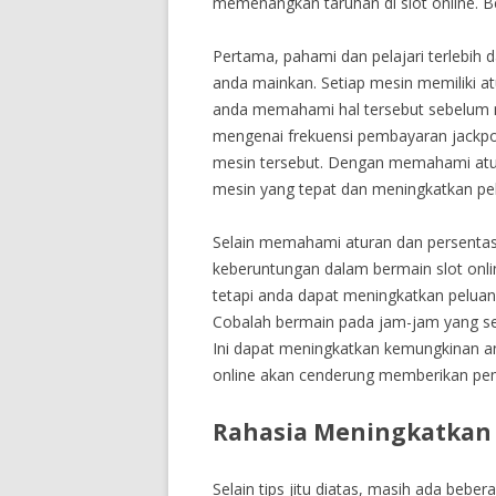
memenangkan taruhan di slot online. Ber
Pertama, pahami dan pelajari terlebih d
anda mainkan. Setiap mesin memiliki a
anda memahami hal tersebut sebelum me
mengenai frekuensi pembayaran jackpo
mesin tersebut. Dengan memahami atu
mesin yang tepat dan meningkatkan p
Selain memahami aturan dan persentas
keberuntungan dalam bermain slot onli
tetapi anda dapat meningkatkan pelua
Cobalah bermain pada jam-jam yang se
Ini dapat meningkatkan kemungkinan 
online akan cenderung memberikan pemb
Rahasia Meningkatkan 
Selain tips jitu diatas, masih ada beb