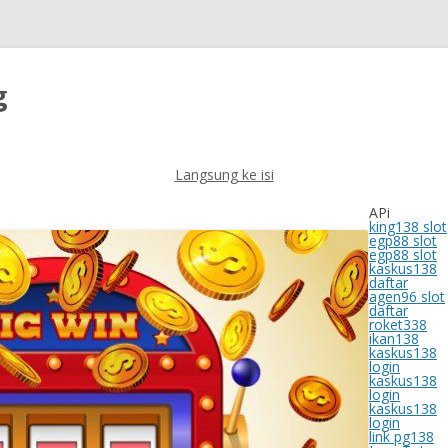
g
Langsung ke isi
APi
king138 slot
egp88 slot
egp88 slot
kaskus138
daftar
agen96 slot
daftar
roket338
ikan138
kaskus138
login
kaskus138
login
kaskus138
login
link pg138