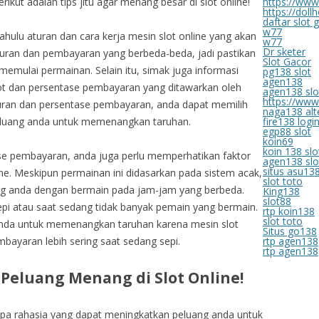
ikut adalah tips jitu agar menang besar di slot online!
https://www
https://dol
daftar slot g
w77
ahulu aturan dan cara kerja mesin slot online yang akan
w77
Dr sketer
turan dan pembayaran yang berbeda-beda, jadi pastikan
Slot Gacor
mulai permainan. Selain itu, simak juga informasi
pg138 slot
agen138
t dan persentase pembayaran yang ditawarkan oleh
agen138 slo
https://www
ran dan persentase pembayaran, anda dapat memilih
naga138 alte
eluang anda untuk memenangkan taruhan.
fire138 logi
egp88 slot
koin69
koin 138 slo
e pembayaran, anda juga perlu memperhatikan faktor
agen138 slo
situs asu13
ne. Meskipun permainan ini didasarkan pada sistem acak,
slot toto
ng anda dengan bermain pada jam-jam yang berbeda.
King138
slot88
pi atau saat sedang tidak banyak pemain yang bermain.
rtp koin138
slot toto
anda untuk memenangkan taruhan karena mesin slot
Situs go138
ayaran lebih sering saat sedang sepi.
rtp agen138
rtp agen138
Peluang Menang di Slot Online!
erapa rahasia yang dapat meningkatkan peluang anda untuk