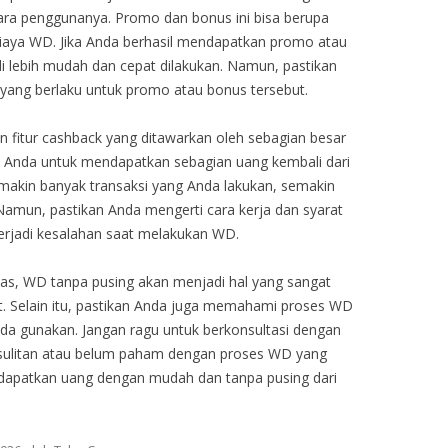
ra penggunanya. Promo dan bonus ini bisa berupa
iaya WD. Jika Anda berhasil mendapatkan promo atau
 lebih mudah dan cepat dilakukan. Namun, pastikan
ang berlaku untuk promo atau bonus tersebut.
n fitur cashback yang ditawarkan oleh sebagian besar
an Anda untuk mendapatkan sebagian uang kembali dari
 semakin banyak transaksi yang Anda lakukan, semakin
amun, pastikan Anda mengerti cara kerja dan syarat
 terjadi kesalahan saat melakukan WD.
atas, WD tanpa pusing akan menjadi hal yang sangat
t. Selain itu, pastikan Anda juga memahami proses WD
nda gunakan. Jangan ragu untuk berkonsultasi dengan
esulitan atau belum paham dengan proses WD yang
ndapatkan uang dengan mudah dan tanpa pusing dari