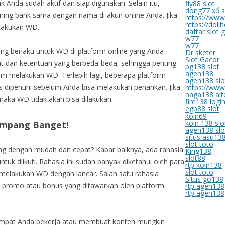
 Anda sudah aktif dan siap digunakan. Selain itu,
fly88 slot
dong77 xổ 
ning bank sama dengan nama di akun online Anda. Jika
https://www
https://dol
lakukan WD.
daftar slot g
w77
w77
ng berlaku untuk WD di platform online yang Anda
Dr sketer
Slot Gacor
rat dan ketentuan yang berbeda-beda, sehingga penting
pg138 slot
agen138
m melakukan WD. Terlebih lagi, beberapa platform
agen138 slo
dipenuhi sebelum Anda bisa melakukan penarikan. Jika
https://www
naga138 alte
aka WD tidak akan bisa dilakukan.
fire138 logi
egp88 slot
koin69
koin 138 slo
ampang Banget!
agen138 slo
situs asu13
slot toto
ng dengan mudah dan cepat? Kabar baiknya, ada rahasia
King138
slot88
uk diikuti. Rahasia ini sudah banyak diketahui oleh para
rtp koin138
slot toto
melakukan WD dengan lancar. Salah satu rahasia
Situs go138
promo atau bonus yang ditawarkan oleh platform
rtp agen138
rtp agen138
 tempat Anda bekerja atau membuat konten mungkin