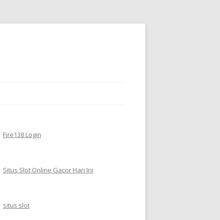
Fire138 Login
Situs Slot Online Gacor Hari Ini
situs slot