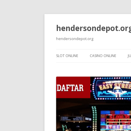
hendersondepot.or
hendersondepot.org
SLOT ONLINE
CASINO ONLINE
J