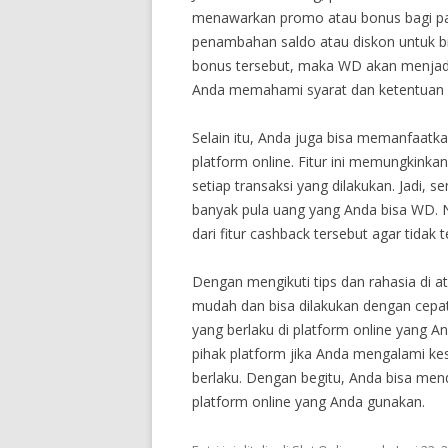
menawarkan promo atau bonus bagi pa
penambahan saldo atau diskon untuk b
bonus tersebut, maka WD akan menjadi
Anda memahami syarat dan ketentuan y
Selain itu, Anda juga bisa memanfaatka
platform online. Fitur ini memungkink
setiap transaksi yang dilakukan. Jadi,
banyak pula uang yang Anda bisa WD. N
dari fitur cashback tersebut agar tidak
Dengan mengikuti tips dan rahasia di 
mudah dan bisa dilakukan dengan cepa
yang berlaku di platform online yang A
pihak platform jika Anda mengalami k
berlaku. Dengan begitu, Anda bisa me
platform online yang Anda gunakan.