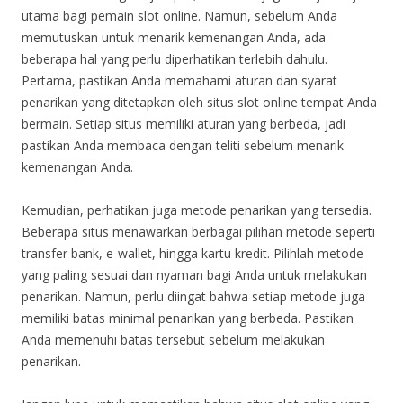
utama bagi pemain slot online. Namun, sebelum Anda
memutuskan untuk menarik kemenangan Anda, ada
beberapa hal yang perlu diperhatikan terlebih dahulu.
Pertama, pastikan Anda memahami aturan dan syarat
penarikan yang ditetapkan oleh situs slot online tempat Anda
bermain. Setiap situs memiliki aturan yang berbeda, jadi
pastikan Anda membaca dengan teliti sebelum menarik
kemenangan Anda.
Kemudian, perhatikan juga metode penarikan yang tersedia.
Beberapa situs menawarkan berbagai pilihan metode seperti
transfer bank, e-wallet, hingga kartu kredit. Pilihlah metode
yang paling sesuai dan nyaman bagi Anda untuk melakukan
penarikan. Namun, perlu diingat bahwa setiap metode juga
memiliki batas minimal penarikan yang berbeda. Pastikan
Anda memenuhi batas tersebut sebelum melakukan
penarikan.