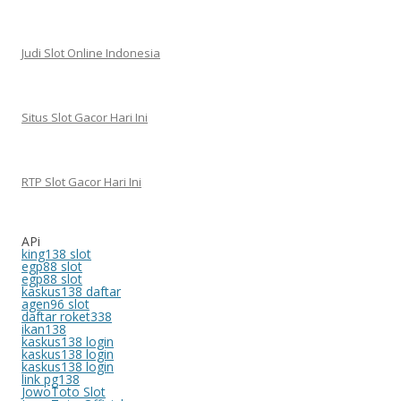
Judi Slot Online Indonesia
Situs Slot Gacor Hari Ini
RTP Slot Gacor Hari Ini
APi
king138 slot
egp88 slot
egp88 slot
kaskus138 daftar
agen96 slot
daftar roket338
ikan138
kaskus138 login
kaskus138 login
kaskus138 login
link pg138
JowoToto Slot