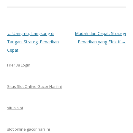
Navigasi
←
Uangmu, Langsung di
Mudah dan Cepat: Strategi
Tulisan
Tangan: Strategi Penarikan
Penarikan yang Efektif
→
Cepat
Fire138 Login
Situs Slot Online Gacor Hari Ini
situs slot
slot online gacor hari ini