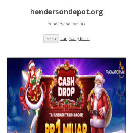
hendersondepot.org
hendersondepot.org
Langsung ke isi
Menu