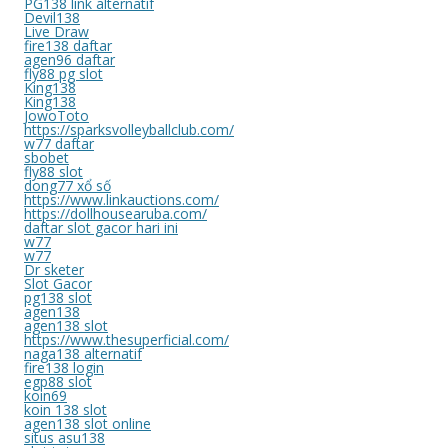
PG138 link alternatif
Devil138
Live Draw
fire138 daftar
agen96 daftar
fly88 pg slot
King138
King138
JowoToto
https://sparksvolleyballclub.com/
w77 daftar
sbobet
fly88 slot
dong77 xổ số
https://www.linkauctions.com/
https://dollhousearuba.com/
daftar slot gacor hari ini
w77
w77
Dr sketer
Slot Gacor
pg138 slot
agen138
agen138 slot
https://www.thesuperficial.com/
naga138 alternatif
fire138 login
egp88 slot
koin69
koin 138 slot
agen138 slot online
situs asu138