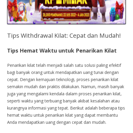
Tips Withdrawal Kilat: Cepat dan Mudah!
Tips Hemat Waktu untuk Penarikan Kilat
Penarikan kilat telah menjadi salah satu solusi paling efektif
bagi banyak orang untuk mendapatkan uang tunai dengan
cepat. Dengan kemajuan teknologi, proses penarikan kilat
semakin mudah dan praktis dilakukan. Namun, masih banyak
juga yang mengalami kendala dalam proses penarikan kilat,
seperti waktu yang terbuang banyak akibat kesalahan atau
kurangnya informasi yang tepat. Berikut adalah beberapa tips
hemat waktu untuk penarikan kilat yang dapat membantu
Anda mendapatkan uang dengan cepat dan mudah.