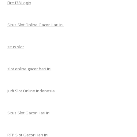
Fire138 Login
t
u
k
Situs Slot Online Gacor Hari Ini
:
situs slot
slot online gacor hari ini
Judi Slot Online Indonesia
Situs Slot Gacor Hari Ini
RTP Slot Gacor Hari Ini