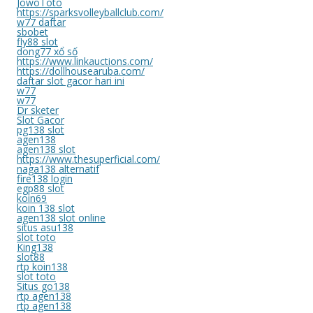
JowoToto
https://sparksvolleyballclub.com/
w77 daftar
sbobet
fly88 slot
dong77 xổ số
https://www.linkauctions.com/
https://dollhousearuba.com/
daftar slot gacor hari ini
w77
w77
Dr sketer
Slot Gacor
pg138 slot
agen138
agen138 slot
https://www.thesuperficial.com/
naga138 alternatif
fire138 login
egp88 slot
koin69
koin 138 slot
agen138 slot online
situs asu138
slot toto
King138
slot88
rtp koin138
slot toto
Situs go138
rtp agen138
rtp agen138