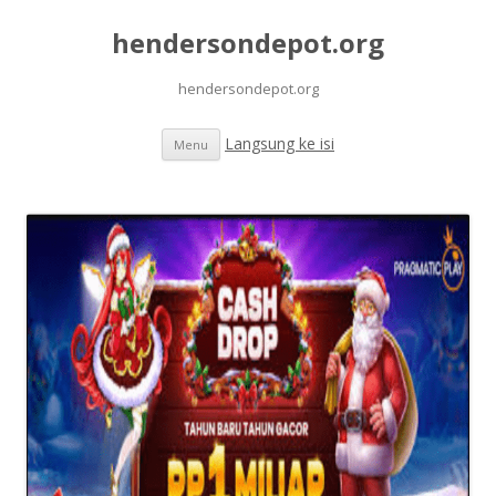
hendersondepot.org
hendersondepot.org
Langsung ke isi
Menu