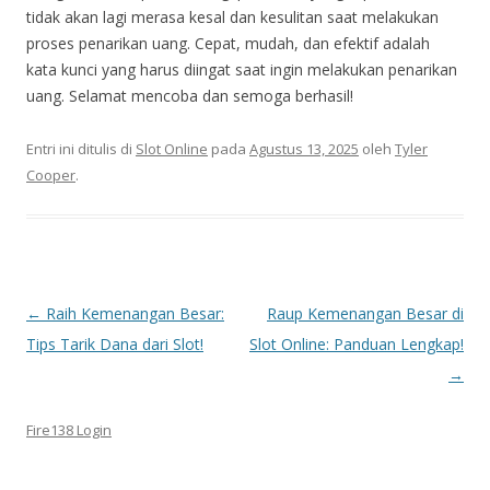
tidak akan lagi merasa kesal dan kesulitan saat melakukan
proses penarikan uang. Cepat, mudah, dan efektif adalah
kata kunci yang harus diingat saat ingin melakukan penarikan
uang. Selamat mencoba dan semoga berhasil!
Entri ini ditulis di
Slot Online
pada
Agustus 13, 2025
oleh
Tyler
Cooper
.
Navigasi
←
Raih Kemenangan Besar:
Raup Kemenangan Besar di
Tulisan
Tips Tarik Dana dari Slot!
Slot Online: Panduan Lengkap!
→
Fire138 Login