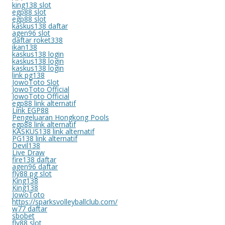
king138 slot
egp88 slot
egp88 slot
kaskus138 daftar
agen96 slot
daftar roket338
ikan138
kaskus138 login
kaskus138 login
kaskus138 login
link pg138
JowoToto Slot
JowoToto Official
JowoToto Official
egp88 link alternatif
Link EGP88
Pengeluaran Hongkong Pools
egp88 link alternatif
KASKUS138 link alternatif
PG138 link alternatif
Devil138
Live Draw
fire138 daftar
agen96 daftar
fly88 pg slot
King138
King138
JowoToto
https://sparksvolleyballclub.com/
w77 daftar
sbobet
fly88 slot