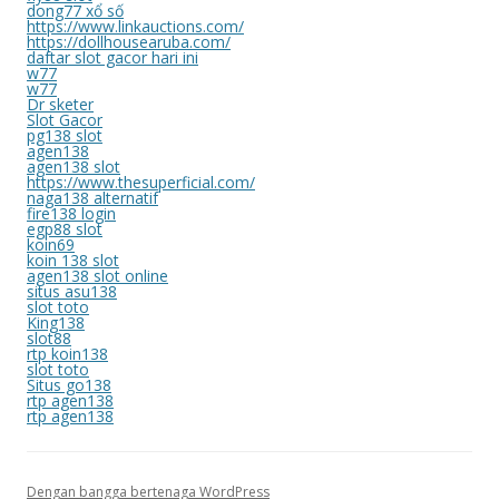
dong77 xổ số
https://www.linkauctions.com/
https://dollhousearuba.com/
daftar slot gacor hari ini
w77
w77
Dr sketer
Slot Gacor
pg138 slot
agen138
agen138 slot
https://www.thesuperficial.com/
naga138 alternatif
fire138 login
egp88 slot
koin69
koin 138 slot
agen138 slot online
situs asu138
slot toto
King138
slot88
rtp koin138
slot toto
Situs go138
rtp agen138
rtp agen138
Dengan bangga bertenaga WordPress