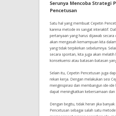
Serunya Mencoba Strategi 
Pencetusan
Satu hal yang membuat Cepetin Pencetu
karena metode ini sangat interaktif. Da
pertanyaan yang harus dijawab secara 
akan mengasah kemampuan kita dalam be
yang tidak terpikirkan sebelumnya. Sel
secara spontan, kita juga akan melatih
konsekuensi atau batasan-batasan yan
Selain itu, Cepetin Pencetusan juga d
rekan kerja. Dengan melakukan sesi Ce
menginspirasi dan membangun ide-ide baru
dapat meningkatkan kebersamaan dan k
Dengan begitu, tidak heran jika banya
Pencetusan sebagai salah satu metode u