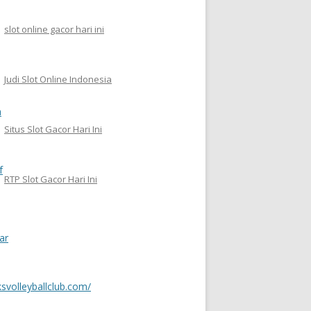
slot online gacor hari ini
Judi Slot Online Indonesia
n
Situs Slot Gacor Hari Ini
f
RTP Slot Gacor Hari Ini
ar
ksvolleyballclub.com/