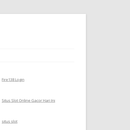
Fire138 Login
Situs Slot Online Gacor Hari Ini
situs slot