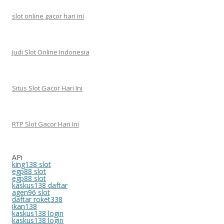
slot online gacor hari ini
Judi Slot Online Indonesia
Situs Slot Gacor Hari Ini
RTP Slot Gacor Hari Ini
APi
king138 slot
egp88 slot
egp88 slot
kaskus138 daftar
agen96 slot
daftar roket338
ikan138
kaskus138 login
kaskus138 login