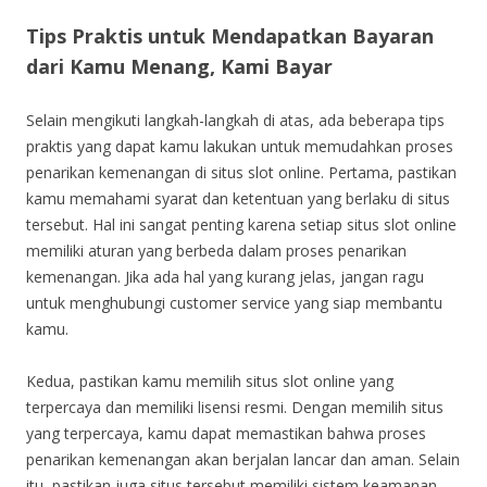
Tips Praktis untuk Mendapatkan Bayaran
dari Kamu Menang, Kami Bayar
Selain mengikuti langkah-langkah di atas, ada beberapa tips
praktis yang dapat kamu lakukan untuk memudahkan proses
penarikan kemenangan di situs slot online. Pertama, pastikan
kamu memahami syarat dan ketentuan yang berlaku di situs
tersebut. Hal ini sangat penting karena setiap situs slot online
memiliki aturan yang berbeda dalam proses penarikan
kemenangan. Jika ada hal yang kurang jelas, jangan ragu
untuk menghubungi customer service yang siap membantu
kamu.
Kedua, pastikan kamu memilih situs slot online yang
terpercaya dan memiliki lisensi resmi. Dengan memilih situs
yang terpercaya, kamu dapat memastikan bahwa proses
penarikan kemenangan akan berjalan lancar dan aman. Selain
itu, pastikan juga situs tersebut memiliki sistem keamanan