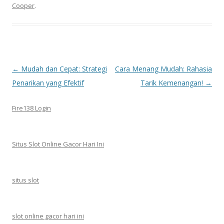
Cooper
.
Navigasi
←
Mudah dan Cepat: Strategi
Cara Menang Mudah: Rahasia
Tulisan
Penarikan yang Efektif
Tarik Kemenangan!
→
Fire138 Login
Situs Slot Online Gacor Hari Ini
situs slot
slot online gacor hari ini