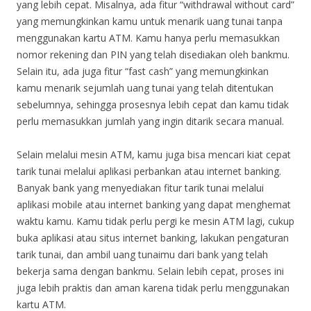
yang lebih cepat. Misalnya, ada fitur “withdrawal without card”
yang memungkinkan kamu untuk menarik uang tunai tanpa
menggunakan kartu ATM. Kamu hanya perlu memasukkan
nomor rekening dan PIN yang telah disediakan oleh bankmu.
Selain itu, ada juga fitur “fast cash” yang memungkinkan
kamu menarik sejumlah uang tunai yang telah ditentukan
sebelumnya, sehingga prosesnya lebih cepat dan kamu tidak
perlu memasukkan jumlah yang ingin ditarik secara manual.
Selain melalui mesin ATM, kamu juga bisa mencari kiat cepat
tarik tunai melalui aplikasi perbankan atau internet banking.
Banyak bank yang menyediakan fitur tarik tunai melalui
aplikasi mobile atau internet banking yang dapat menghemat
waktu kamu. Kamu tidak perlu pergi ke mesin ATM lagi, cukup
buka aplikasi atau situs internet banking, lakukan pengaturan
tarik tunai, dan ambil uang tunaimu dari bank yang telah
bekerja sama dengan bankmu. Selain lebih cepat, proses ini
juga lebih praktis dan aman karena tidak perlu menggunakan
kartu ATM.