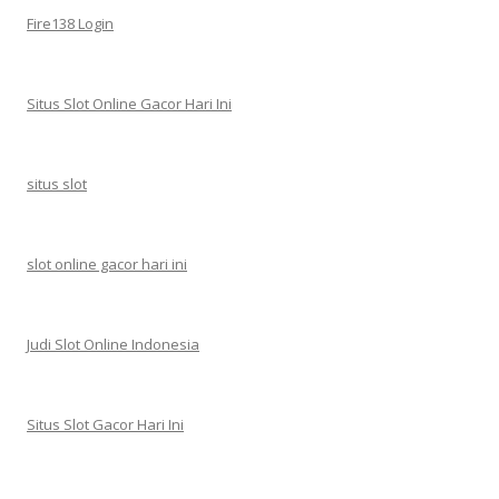
Fire138 Login
Situs Slot Online Gacor Hari Ini
situs slot
slot online gacor hari ini
Judi Slot Online Indonesia
Situs Slot Gacor Hari Ini