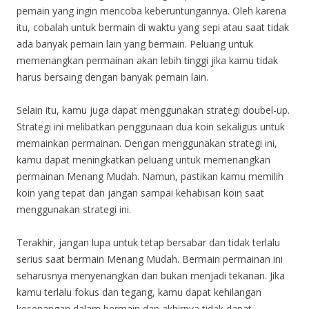
pemain yang ingin mencoba keberuntungannya. Oleh karena
itu, cobalah untuk bermain di waktu yang sepi atau saat tidak
ada banyak pemain lain yang bermain. Peluang untuk
memenangkan permainan akan lebih tinggi jika kamu tidak
harus bersaing dengan banyak pemain lain.
Selain itu, kamu juga dapat menggunakan strategi doubel-up.
Strategi ini melibatkan penggunaan dua koin sekaligus untuk
memainkan permainan. Dengan menggunakan strategi ini,
kamu dapat meningkatkan peluang untuk memenangkan
permainan Menang Mudah. Namun, pastikan kamu memilih
koin yang tepat dan jangan sampai kehabisan koin saat
menggunakan strategi ini.
Terakhir, jangan lupa untuk tetap bersabar dan tidak terlalu
serius saat bermain Menang Mudah. Bermain permainan ini
seharusnya menyenangkan dan bukan menjadi tekanan. Jika
kamu terlalu fokus dan tegang, kamu dapat kehilangan
kesenangan dalam bermain dan akhirnya tidak dapat