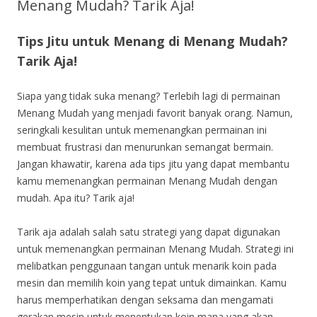
Menang Mudah? Tarik Aja!
Tips Jitu untuk Menang di Menang Mudah?
Tarik Aja!
Siapa yang tidak suka menang? Terlebih lagi di permainan
Menang Mudah yang menjadi favorit banyak orang. Namun,
seringkali kesulitan untuk memenangkan permainan ini
membuat frustrasi dan menurunkan semangat bermain.
Jangan khawatir, karena ada tips jitu yang dapat membantu
kamu memenangkan permainan Menang Mudah dengan
mudah. Apa itu? Tarik aja!
Tarik aja adalah salah satu strategi yang dapat digunakan
untuk memenangkan permainan Menang Mudah. Strategi ini
melibatkan penggunaan tangan untuk menarik koin pada
mesin dan memilih koin yang tepat untuk dimainkan. Kamu
harus memperhatikan dengan seksama dan mengamati
gerakan mesin untuk menentukan koin mana yang akan