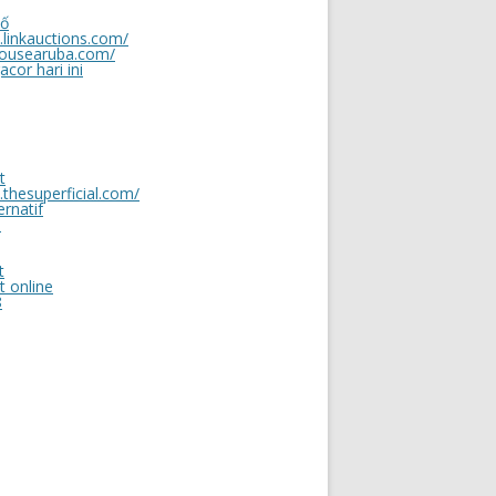
số
.linkauctions.com/
lhousearuba.com/
acor hari ini
t
.thesuperficial.com/
rnatif
n
t
t online
8