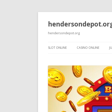
hendersondepot.or
hendersondepot.org
SLOT ONLINE
CASINO ONLINE
J