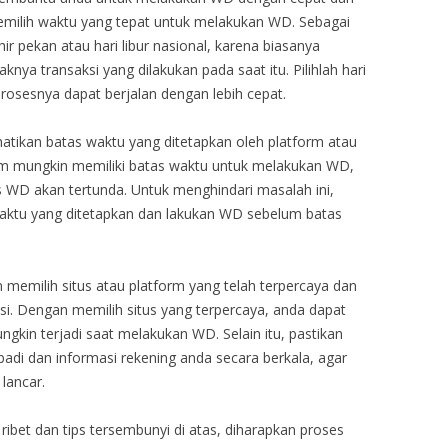
emilih waktu yang tepat untuk melakukan WD. Sebagai
r pekan atau hari libur nasional, karena biasanya
nya transaksi yang dilakukan pada saat itu. Pilihlah hari
rosesnya dapat berjalan dengan lebih cepat.
hatikan batas waktu yang ditetapkan oleh platform atau
orm mungkin memiliki batas waktu untuk melakukan WD,
s WD akan tertunda. Untuk menghindari masalah ini,
aktu yang ditetapkan dan lakukan WD sebelum batas
 memilih situs atau platform yang telah terpercaya dan
si. Dengan memilih situs yang terpercaya, anda dapat
kin terjadi saat melakukan WD. Selain itu, pastikan
badi dan informasi rekening anda secara berkala, agar
lancar.
ibet dan tips tersembunyi di atas, diharapkan proses