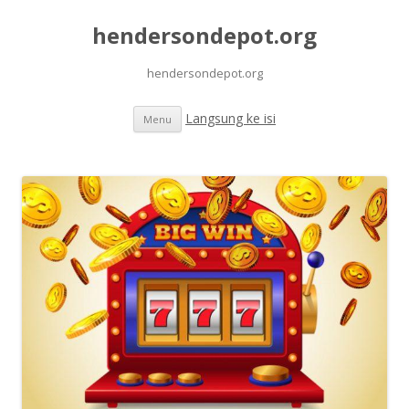
hendersondepot.org
hendersondepot.org
Langsung ke isi
Menu